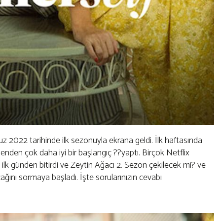
uz 2022 tarihinde ilk sezonuyla ekrana geldi. İlk haftasında
enden çok daha iyi bir başlangıç ??yaptı. Birçok Netflix
ü ilk günden bitirdi ve Zeytin Ağacı 2. Sezon çekilecek mi? ve
ını sormaya başladı. İşte sorularınızın cevabı