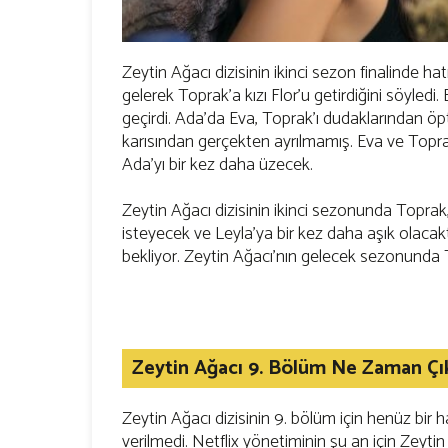
Zeytin Ağacı dizisinin ikinci sezon finalinde ha
gelerek Toprak'a kızı Flor'u getirdiğini söyledi
geçirdi. Ada'da Eva, Toprak'ı dudaklarından ö
karısından gerçekten ayrılmamış. Eva ve Toprak
Ada'yı bir kez daha üzecek.
Zeytin Ağacı dizisinin ikinci sezonunda Toprak
isteyecek ve Leyla'ya bir kez daha aşık olacak
bekliyor. Zeytin Ağacı'nın gelecek sezonunda To
Zeytin Ağacı 9. Bölüm Ne Zaman Çı
Zeytin Ağacı dizisinin 9. bölüm için henüz bir h
verilmedi. Netflix yönetiminin şu an için Zeyt