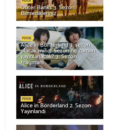
PERDE
Outer Banks 3. Sezon:
Bilmedikleriniz
PERDE
Alice in Borderland 3. sezon
olacak mı? 3. Sezon ne zaman
yayınlanacak? 3. Sezon
Fragmanı
PERDE
Alice in Borderland 2. Sezon
Yayınlandı