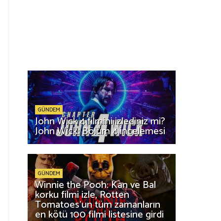
GÜNDEM
John Wick 4 filmini izlediniz mi?
John Wick: Bölüm 4 incelemesi
GÜNDEM
Winnie the Pooh: Kan ve Bal
korku filmi izle, Rotten
Tomatoes'un tüm zamanların
en kötü 100 filmi listesine girdi