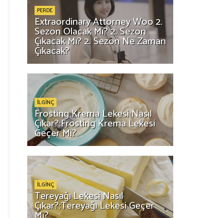
PERDE
Extraordinary Attorney Woo 2.
Sezon Olacak Mı? 2. Sezon
Çıkacak Mı? 2. Sezon Ne Zaman
Çıkacak?
İLGİNÇ
Frosting Krema Lekesi Nasıl
Çıkar?:Frosting Krema Lekesi
Geçer Mi?
İLGİNÇ
Tereyağı Lekesi Nasıl
Çıkar?:Tereyağı Lekesi Geçer
Mi?