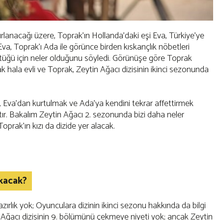
tırlanacağı üzere, Toprak'ın Hollanda'daki eşi Eva, Türkiye'ye
. Eva, Toprak'ı Ada ile görünce birden kıskançlık nöbetleri
ptüğü için neler olduğunu söyledi. Görünüşe göre Toprak
 hala evli ve Toprak, Zeytin Ağacı dizisinin ikinci sezonunda
, Eva'dan kurtulmak ve Ada'ya kendini tekrar affettirmek
tır. Bakalım Zeytin Ağacı 2. sezonunda bizi daha neler
prak'ın kızı da dizide yer alacak.
kacak?
azırlık yok; Oyunculara dizinin ikinci sezonu hakkında da bilgi
in Ağacı dizisinin 9. bölümünü çekmeye niyeti yok; ancak Zeytin