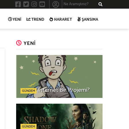
YENİ
TREND
HARARET
ŞANSIMA
YENİ
İnternet Bir Projemi?
GÜNDEM
GÜNDEM