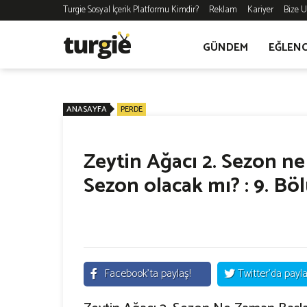
Turgie Sosyal İçerik Platformu Kimdir?
Reklam
Kariyer
Bize U
GÜNDEM
EĞLEN
ANASAYFA
PERDE
Zeytin Ağacı 2. Sezon ne 
Sezon olacak mı? : 9. B
Facebook'ta paylaş!
Twitter'da payla