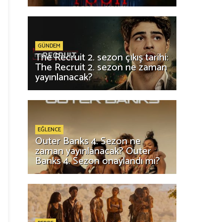
GÜNDEM
The Recruit 2. sezon çıkış tarihi:
The Recruit 2. sezon ne zaman
yayınlanacak?
EĞLENCE
Outer Banks 4. Sezon ne
zaman yayınlanacak? Outer
Banks 4. Sezon onaylandı mı?