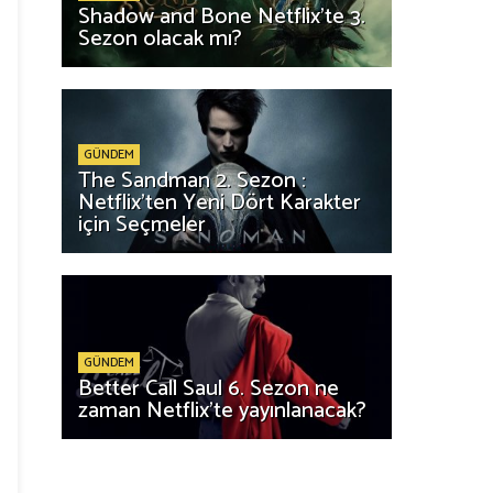
Shadow and Bone Netflix'te 3.
Sezon olacak mı?
GÜNDEM
The Sandman 2. Sezon :
Netflix'ten Yeni Dört Karakter
için Seçmeler
GÜNDEM
Better Call Saul 6. Sezon ne
zaman Netflix'te yayınlanacak?