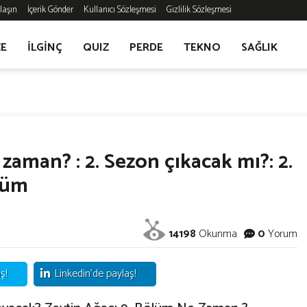
laşın
İçerik Gönder
Kullanıcı Sözleşmesi
Gizlilik Sözleşmesi
CE
İLGİNÇ
QUIZ
PERDE
TEKNO
SAĞLIK
zaman? : 2. Sezon çıkacak mı?: 2.
ölüm
14198
Okunma
0
Yorum
ş!
Linkedin'de paylaş!