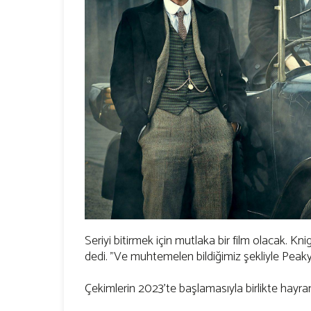
Seriyi bitirmek için mutlaka bir film olacak. K
dedi. "Ve muhtemelen bildiğimiz şekliyle Peaky
Çekimlerin 2023'te başlamasıyla birlikte hayran