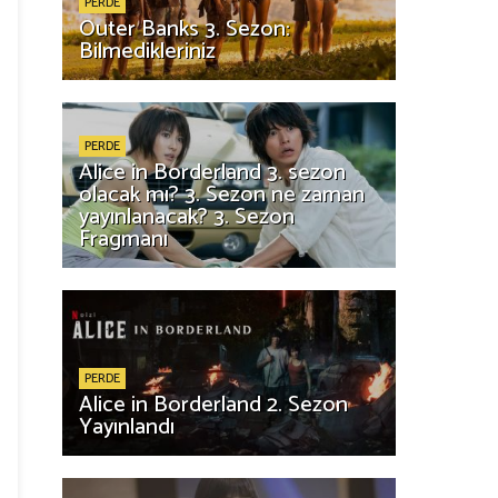
PERDE
Outer Banks 3. Sezon:
Bilmedikleriniz
PERDE
Alice in Borderland 3. sezon
olacak mı? 3. Sezon ne zaman
yayınlanacak? 3. Sezon
Fragmanı
PERDE
Alice in Borderland 2. Sezon
Yayınlandı