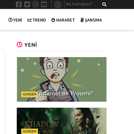
YENİ
TREND
HARARET
ŞANSIMA
YENİ
İnternet Bir Projemi?
GÜNDEM
GÜNDEM