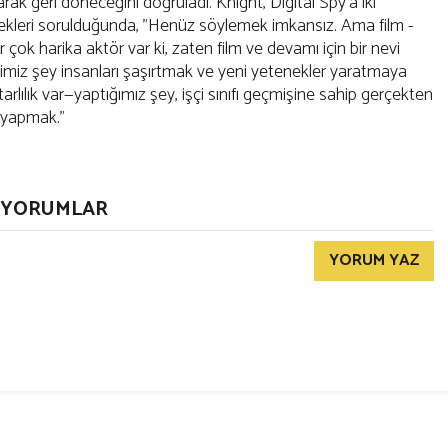
k geri döneceğini doğruladı. Knight, Digital Spy'a iki
eri sorulduğunda, "Henüz söylemek imkansız. Ama film -
r çok harika aktör var ki, zaten film ve devamı için bir nevi
miz şey insanları şaşırtmak ve yeni yetenekler yaratmaya
rlılık var—yaptığımız şey, işçi sınıfı geçmişine sahip gerçekten
 yapmak."
YORUMLAR
YORUM YAZ