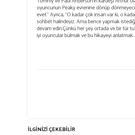
Tommy ve Paul Anderson'ın kardeşi Arthur olara
oyuncunun Peaky evrenine dönüp dönmeyecekl
evet." Ayrıca, "O kadar çok insan var ki, o kada
sohbet halindeyiz. Ama bence yapmak istediği
devam edin.Çünkü her şey ortada ve bir tür tuta
iyi oyuncular bulmak ve bu hikayeyi anlatmak.
İLGİNİZİ ÇEKEBİLİR