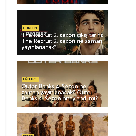
GÜNDEM
The Recruit 2. sezon çıkış tarihi:
The Recruit 2. sezon ne zaman
yayınlanacak?
EĞLENCE
Outer Banks 4. Sezon ne
zaman yayınlanacak? Outer
Banks 4. Sezon onaylandı mı?