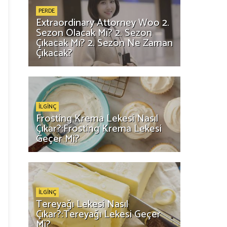
PERDE
Extraordinary Attorney Woo 2.
Sezon Olacak Mı? 2. Sezon
Çıkacak Mı? 2. Sezon Ne Zaman
Çıkacak?
İLGİNÇ
Frosting Krema Lekesi Nasıl
Çıkar?:Frosting Krema Lekesi
Geçer Mi?
İLGİNÇ
Tereyağı Lekesi Nasıl
Çıkar?:Tereyağı Lekesi Geçer
Mi?