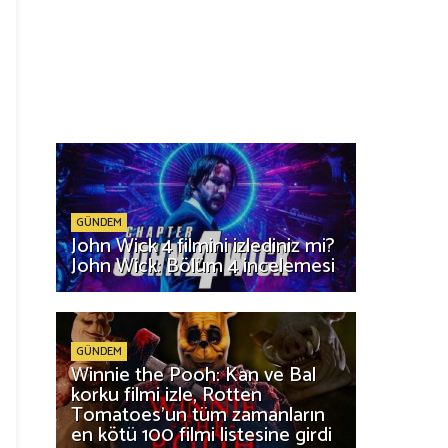
GÜNDEM
John Wick 4 filmini izlediniz mi?
John Wick: Bölüm 4 incelemesi
GÜNDEM
Winnie the Pooh: Kan ve Bal
korku filmi izle, Rotten
Tomatoes'un tüm zamanların
en kötü 100 filmi listesine girdi