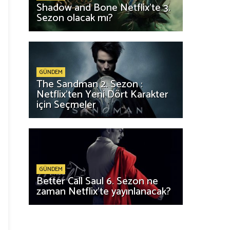
Shadow and Bone Netflix'te 3.
Sezon olacak mı?
GÜNDEM
The Sandman 2. Sezon :
Netflix'ten Yeni Dört Karakter
için Seçmeler
GÜNDEM
Better Call Saul 6. Sezon ne
zaman Netflix'te yayınlanacak?