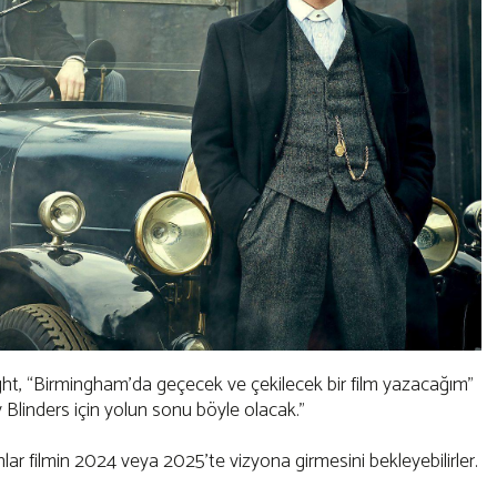
night, “Birmingham'da geçecek ve çekilecek bir film yazacağım”
 Blinders için yolun sonu böyle olacak."
lar filmin 2024 veya 2025'te vizyona girmesini bekleyebilirler.