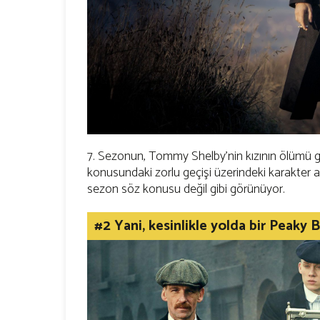
7. Sezonun, Tommy Shelby'nin kızının ölümü gi
konusundaki zorlu geçişi üzerindeki karakter a
sezon söz konusu değil gibi görünüyor.
#2 Yani, kesinlikle yolda bir Peaky B