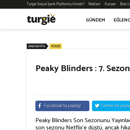
Turgie Sosyal İçerik Platformu Kimdir?
Reklam
Kariyer
Bize U
GÜNDEM
EĞLEN
ANASAYFA
PERDE
Peaky Blinders : 7. Sezo
Facebook'ta paylaş!
Twitter'da payla
Peaky Blinders Son Sezonunu Yayınladı
son sezonu Netflix'e düştü, ancak hi