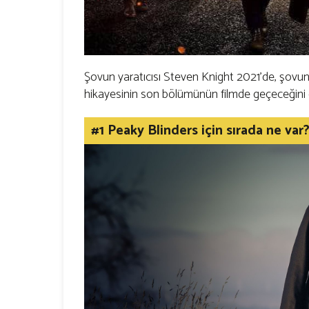
Şovun yaratıcısı Steven Knight 2021'de, şovun
hikayesinin son bölümünün filmde geçeceğini 
#1 Peaky Blinders için sırada ne var