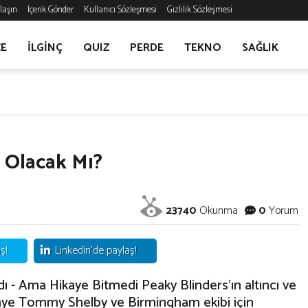
laşın
İçerik Gönder
Kullanıcı Sözleşmesi
Gizlilik Sözleşmesi
CE
İLGİNÇ
QUIZ
PERDE
TEKNO
SAĞLIK
n Olacak Mı?
23740
Okunma
0
Yorum
ş!
Linkedin'de paylaş!
 - Ama Hikaye Bitmedi Peaky Blinders'ın altıncı ve
kaye Tommy Shelby ve Birmingham ekibi için