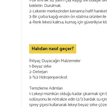
1-Bir litre ılık su, yarım çay kaşığı sıvı bulaşık
bekletin. Durulmak.
2-Lekenin merkezinden kenarına hafif hareketl
3-Bir çorba kaşığı enzim ön ıslatma ürünleri ile b
4-Renk lekesi kalırsa, kumaş için güvenliyse klo
Halıdan nasıl geçer?
İhtiyaç Duyacağın Malzemeler
1-Beyaz sirke
2-Deterjan
3-%3 Hidrojenperoksit
Temizleme Adımları
1-Lekeyi mümkün olduğu kadar çıkarmak için be
solüsyonu ile nötralize edin (2/3 bardak su içi
sprey şişesi kullanarak lekeyi beyaz sirke çözel