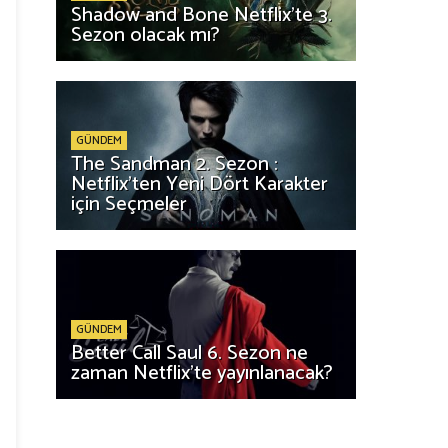
Shadow and Bone Netflix'te 3.
Sezon olacak mı?
GÜNDEM
The Sandman 2. Sezon :
Netflix'ten Yeni Dört Karakter
için Seçmeler
GÜNDEM
Better Call Saul 6. Sezon ne
zaman Netflix'te yayınlanacak?