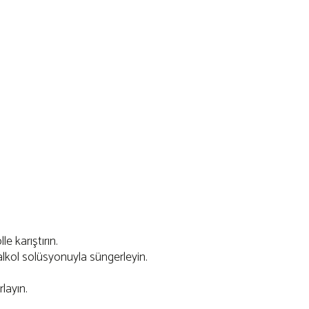
e karıştırın.
alkol solüsyonuyla süngerleyin.
layın.