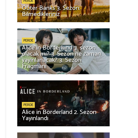
PERDE
Outer Banks 3. Sezon:
Bilmedikleriniz
PERDE
Alice in Borderland 3. sezon
olacak mı? 3. Sezon ne zaman
yayınlanacak? 3. Sezon
Fragmanı
PERDE
Alice in Borderland 2. Sezon
Yayınlandı