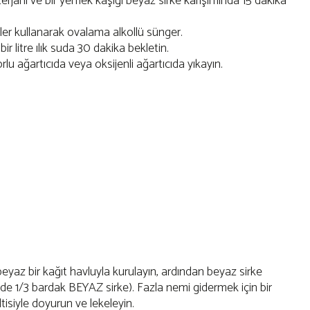
 deterjanı ve bir yemek kaşığı beyaz sirke karışımında 15 dakika
er kullanarak ovalama alkollü sünger.
ir litre ılık suda 30 dakika bekletin.
rlu ağartıcıda veya oksijenli ağartıcıda yıkayın.
yaz bir kağıt havluyla kurulayın, ardından beyaz sirke
nde 1/3 bardak BEYAZ sirke). Fazla nemi gidermek için bir
tisiyle doyurun ve lekeleyin.