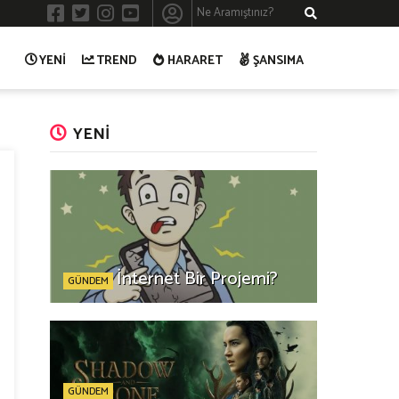
YENİ
TREND
HARARET
ŞANSIMA
YENİ
İnternet Bir Projemi?
GÜNDEM
GÜNDEM