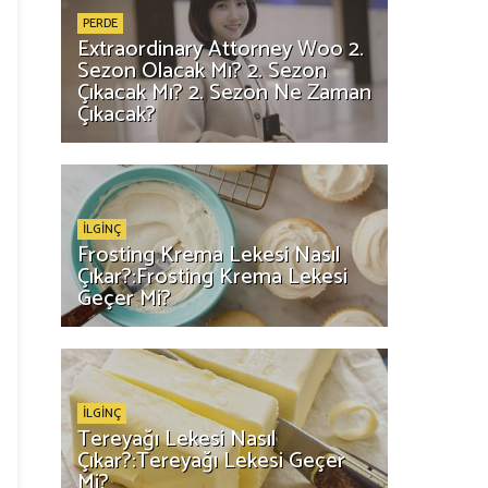
PERDE
Extraordinary Attorney Woo 2.
Sezon Olacak Mı? 2. Sezon
Çıkacak Mı? 2. Sezon Ne Zaman
Çıkacak?
İLGİNÇ
Frosting Krema Lekesi Nasıl
Çıkar?:Frosting Krema Lekesi
Geçer Mi?
İLGİNÇ
Tereyağı Lekesi Nasıl
Çıkar?:Tereyağı Lekesi Geçer
Mi?