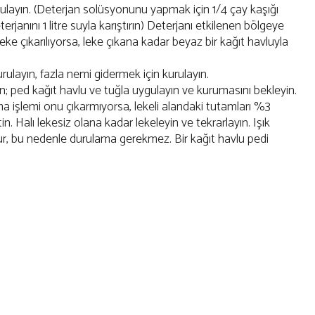
layın. (Deterjan solüsyonunu yapmak için 1/4 çay kaşığı
rjanını 1 litre suyla karıştırın) Deterjanı etkilenen bölgeye
eke çıkarılıyorsa, leke çıkana kadar beyaz bir kağıt havluyla
rulayın, fazla nemi gidermek için kurulayın.
; ped kağıt havlu ve tuğla uygulayın ve kurumasını bekleyin.
ma işlemi onu çıkarmıyorsa, lekeli alandaki tutamları %3
in. Halı lekesiz olana kadar lekeleyin ve tekrarlayın. Işık
r, bu nedenle durulama gerekmez. Bir kağıt havlu pedi