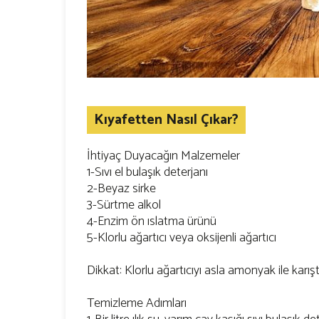
Kıyafetten Nasıl Çıkar?
İhtiyaç Duyacağın Malzemeler
1-Sıvı el bulaşık deterjanı
2-Beyaz sirke
3-Sürtme alkol
4-Enzim ön ıslatma ürünü
5-Klorlu ağartıcı veya oksijenli ağartıcı
Dikkat: Klorlu ağartıcıyı asla amonyak ile karışt
Temizleme Adımları