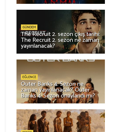
GÜNDEM
The Recruit 2. sezon çıkış tarihi:
The Recruit 2. sezon ne zaman
yayınlanacak?
EĞLENCE
Outer Banks 4. Sezon ne
zaman yayınlanacak? Outer
Banks 4. Sezon onaylandı mı?