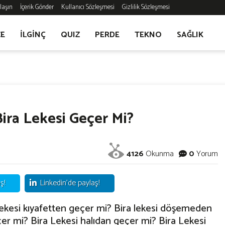
laşın
İçerik Gönder
Kullanıcı Sözleşmesi
Gizlilik Sözleşmesi
CE
İLGİNÇ
QUIZ
PERDE
TEKNO
SAĞLIK
Bira Lekesi Geçer Mi?
4126
Okunma
0
Yorum
ş!
Linkedin'de paylaş!
a lekesi kıyafetten geçer mi? Bira lekesi döşemeden
er mi? Bira Lekesi halıdan geçer mi? Bira Lekesi