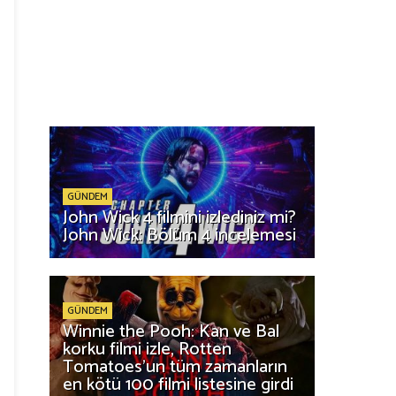
GÜNDEM
John Wick 4 filmini izlediniz mi?
John Wick: Bölüm 4 incelemesi
GÜNDEM
Winnie the Pooh: Kan ve Bal
korku filmi izle, Rotten
Tomatoes'un tüm zamanların
en kötü 100 filmi listesine girdi