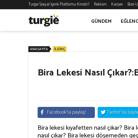
Turgie Sosyal İçerik Platformu Kimdir?
Reklam
Kariyer
Bize U
GÜNDEM
EĞLEN
ANASAYFA
İLGİNÇ
Bira Lekesi Nasıl Çıkar?:
Facebook'ta paylaş!
Twitter'da payla
Bira lekesi kıyafetten nasıl çıkar? Bir
nasıl çıkar? Bira lekesi döşemeden geç